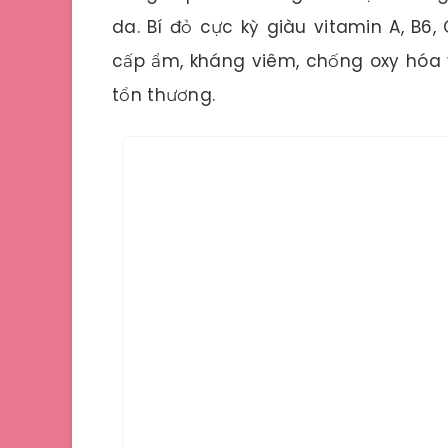
da. Bí đỏ cực kỳ giàu vitamin A, B6, C
cấp ẩm, kháng viêm, chống oxy hóa v
tổn thương.