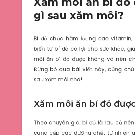
Xăm môi ăn bí đỏ
gì sau xăm môi?
Bí đỏ chứa hàm lượng cao vitamin,
biến từ bí đỏ có lợi cho sức khỏe, 
môi ăn bí đỏ được không và nên chế
Đừng bỏ qua bài viết này, cùng chún
sau xăm môi nha!
Xăm môi ăn bí đỏ đượ
Theo chuyên gia, bí đỏ là rau củ nê
cung cấp các dưỡng chất tự nhiên gi