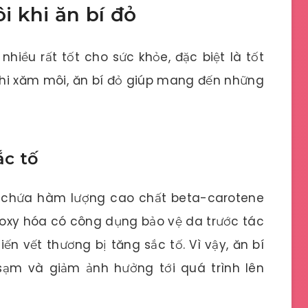
 khi ăn bí đỏ
 nhiều rất tốt cho sức khỏe, đặc biệt là tốt
khi xăm môi, ăn bí đỏ giúp mang đến những
ắc tố
ỏ chứa hàm lượng cao chất beta-carotene
 oxy hóa có công dụng bảo vệ da trước tác
ến vết thương bị tăng sắc tố. Vì vậy, ăn bí
ạm và giảm ảnh hưởng tới quá trình lên