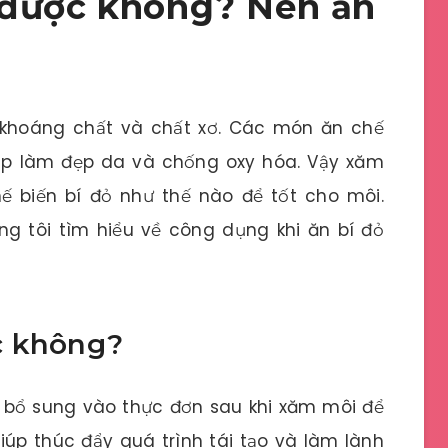
 được không? Nên ăn
 khoáng chất và chất xơ. Các món ăn chế
giúp làm đẹp da và chống oxy hóa. Vậy xăm
 biến bí đỏ như thế nào để tốt cho môi.
g tôi tìm hiểu về công dụng khi ăn bí đỏ
c không?
n bổ sung vào thực đơn sau khi xăm môi để
úp thúc đẩy quá trình tái tạo và làm lành