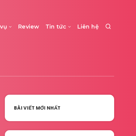
 vụ
Review
Tin tức
Liên hệ
BÀI VIẾT MỚI NHẤT