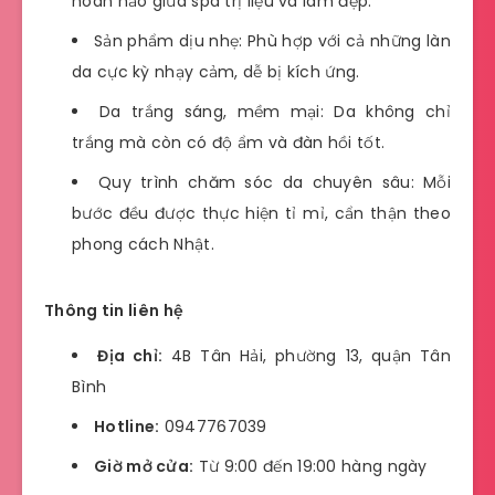
hoàn hảo giữa spa trị liệu và làm đẹp.
Sản phẩm dịu nhẹ: Phù hợp với cả những làn
da cực kỳ nhạy cảm, dễ bị kích ứng.
Da trắng sáng, mềm mại: Da không chỉ
trắng mà còn có độ ẩm và đàn hồi tốt.
Quy trình chăm sóc da chuyên sâu: Mỗi
bước đều được thực hiện tỉ mỉ, cẩn thận theo
phong cách Nhật.
Thông tin liên hệ
Địa chỉ:
4B Tân Hải, phường 13, quận Tân
Bình
Hotline:
0947767039
Giờ mở cửa:
Từ 9:00 đến 19:00 hàng ngày