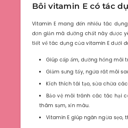
Bôi vitamin E có tác d
Vitamin E mang đến nhiều tác dụng
đơn giản mà dưỡng chất này được yê
tiết về tác dụng của vitamin E dưới đ
Giúp cấp ẩm, dưỡng hồng môi t
Giảm sưng tấy, ngứa rát môi sau
Kích thích tái tạo, sửa chữa cá
Bảo vệ môi tránh các tác hại c
thâm sạm, xỉn màu.
Vitamin E giúp ngăn ngừa sẹo, 