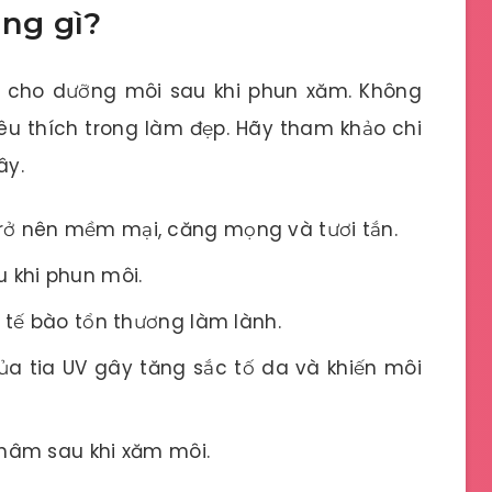
ụng gì?
 cho dưỡng môi sau khi phun xăm. Không
u thích trong làm đẹp. Hãy tham khảo chi
ây.
rở nên mềm mại, căng mọng và tươi tắn.
 khi phun môi.
c tế bào tổn thương làm lành.
ủa tia UV gây tăng sắc tố da và khiến môi
thâm sau khi xăm môi.