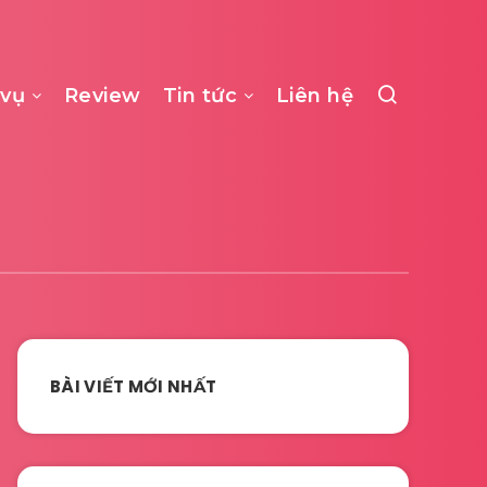
 vụ
Review
Tin tức
Liên hệ
BÀI VIẾT MỚI NHẤT