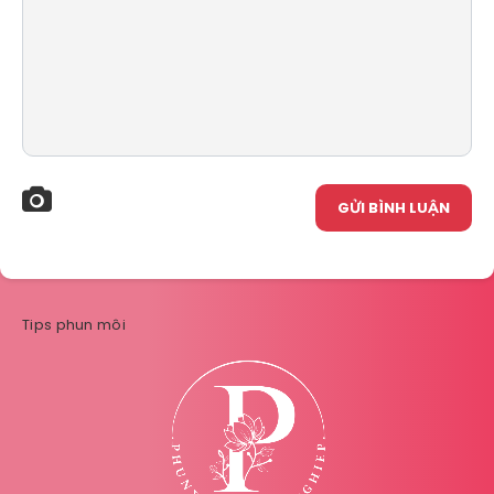
GỬI BÌNH LUẬN
Tips phun môi