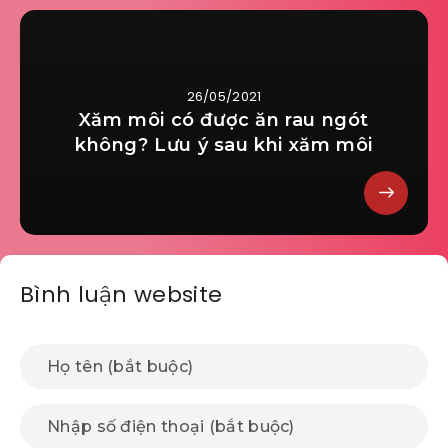
26/05/2021
Xăm môi có được ăn rau ngót
không? Lưu ý sau khi xăm môi
Bình luận website