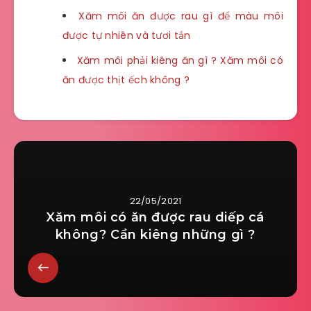
Xăm môi ăn được rau gì để màu môi
được tự nhiên và tươi tắn
Xăm môi phải kiêng ăn gì ? Xăm môi có
ăn được thịt ếch không ?
22/05/2021
Xăm môi có ăn được rau diếp cá
không? Cần kiêng những gì ?