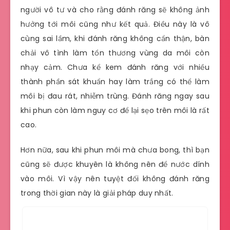
người vô tư và cho rằng đánh răng sẽ không ảnh
hưởng tới môi cũng như kết quả. Điều này là vô
cùng sai lầm, khi đánh răng không cẩn thận, bàn
chải vô tình làm tổn thương vùng da môi còn
nhạy cảm. Chưa kể kem đánh răng với nhiều
thành phần sát khuẩn hay làm trắng có thể làm
môi bị đau rát, nhiễm trùng. Đánh răng ngay sau
khi phun còn làm nguy cơ để lại sẹo trên môi là rất
cao.
Hơn nữa, sau khi phun môi mà chưa bong, thì bạn
cũng sẽ được khuyên là không nên để nước dính
vào môi. Vì vậy nên tuyệt đối không đánh răng
trong thời gian này là giải pháp duy nhất.