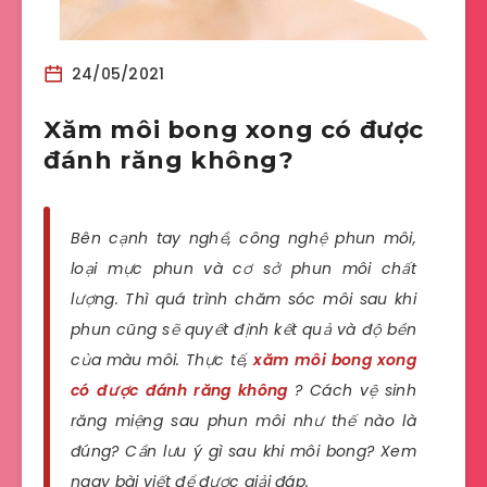
24/05/2021
Xăm môi bong xong có được
đánh răng không?
Bên cạnh tay nghề, công nghệ phun môi,
loại mực phun và cơ sở phun môi chất
lượng. Thì quá trình chăm sóc môi sau khi
phun cũng sẽ quyết định kết quả và độ bền
của màu môi. Thực tế,
xăm môi bong xong
có được đánh răng không
? Cách vệ sinh
răng miệng sau phun môi như thế nào là
đúng? Cần lưu ý gì sau khi môi bong? Xem
ngay bài viết để được giải đáp.