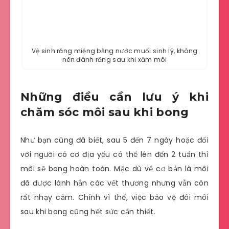
Vệ sinh răng miệng bằng nước muối sinh lý, không
nên đánh răng sau khi xăm môi
Những điều cần lưu ý khi
chăm sóc môi sau khi bong
Như bạn cũng đã biết, sau 5 đến 7 ngày hoặc đối
với người có cơ địa yếu có thể lên đến 2 tuần thì
môi sẽ bong hoàn toàn. Mặc dù về cơ bản là môi
đã được lành hẳn các vết thương nhưng vẫn còn
rất nhạy cảm. Chính vì thế, việc bảo vệ đôi môi
sau khi bong cũng hết sức cần thiết.