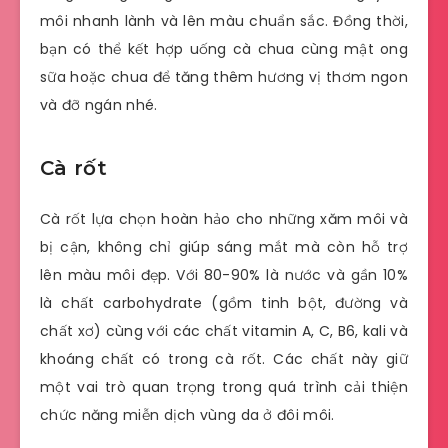
môi nhanh lành và lên màu chuẩn sắc. Đồng thời,
bạn có thể kết hợp uống cà chua cùng mật ong
sữa hoặc chua để tăng thêm hương vị thơm ngon
và đỡ ngán nhé.
Cà rốt
Cà rốt lựa chọn hoàn hảo cho những xăm môi và
bị cận, không chỉ giúp sáng mắt mà còn hỗ trợ
lên màu môi đẹp. Với 80-90% là nước và gần 10%
là chất carbohydrate (gồm tinh bột, đường và
chất xơ) cùng với các chất vitamin A, C, B6, kali và
khoáng chất có trong cà rốt. Các chất này giữ
một vai trò quan trọng trong quá trình cải thiện
chức năng miễn dịch vùng da ở đôi môi.