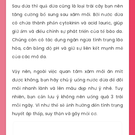
Sau dứa thì quả dừa cũng là loại trái cây bạn nên
tăng cường bổ sung sau xăm môi. Bởi nước dừa
có chứa thành phần cytokinin và acid lauric, giúp
giữ ẩm và điều chỉnh sự phát triển của tế bào da.
Chúng còn có tác dụng ngăn ngừa tình trạng lão
hóa, cân bằng độ pH và giữ sự liên kết mạnh mẽ
của các mô da.
Vậy nên, ngoài việc quan tâm xăm môi ăn mít
được không, bạn hãy chú ý uống nước dừa để đôi
môi nhanh lành và lên màu đẹp như ý nhé. Tuy
nhiên, bạn cần lưu ý không nên uống quá 3 trái
mỗi ngày. Vì như thế sẽ ảnh hưởng đến tình trạng
huyết áp thấp, suy thận và gây mỏi cơ.