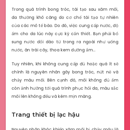
Trong quá trình bong tróc, tái tạo sau xăm môi,
da thường khô căng do cơ chế tái tạo tự nhiên
của các mô tế bào. Do đó, việc cung cấp nước, độ
ẩm cho da lúc này cực kỳ cần thiết. Bạn phải bổ
sung nước dồi dào từ trong ra ngoài như uống
nước, ăn trái cây, thoa kem dưỡng ẩm…
Tuy nhiên, khi không cung cấp đủ hoặc quá ít sẽ
chính là nguyên nhân gây bong tróc, nứt nẻ và
chảy máu môi. Bên cạnh đó, môi không đủ ẩm
còn ảnh hưởng tới quá trình phục hồi da, màu sắc
môi lên không đều và kém mịn màng.
Trang thiết bị lạc hậu
Nguyên nhân khác khiến xăm môi bị chảy máu là