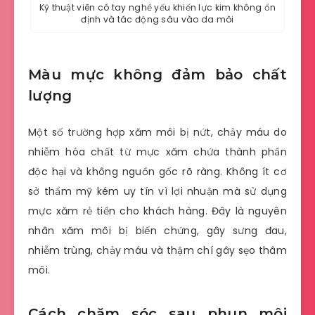
Kỹ thuật viên có tay nghề yếu khiến lực kim không ổn
định và tác động sâu vào da môi
Màu mực không đảm bảo chất
lượng
Một số trường hợp xăm môi bị nứt, chảy máu do
nhiễm hóa chất từ mực xăm chứa thành phần
độc hại và không nguồn gốc rõ ràng. Không ít cơ
sở thẩm mỹ kém uy tín vì lợi nhuận mà sử dụng
mực xăm rẻ tiền cho khách hàng. Đây là nguyên
nhân xăm môi bị biến chứng, gây sưng đau,
nhiễm trùng, chảy máu và thậm chí gây sẹo thâm
môi.
Cách chăm sóc sau phun môi