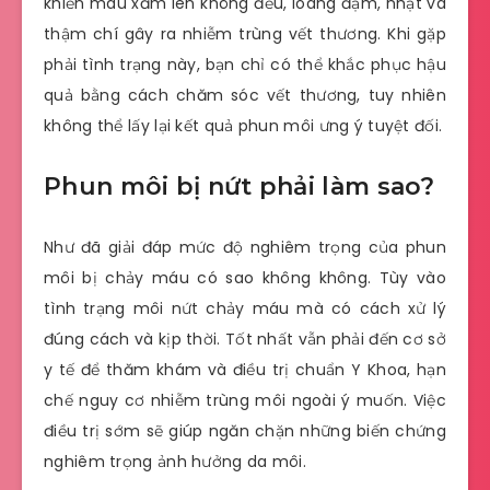
khiến màu xăm lên không đều, loang đậm, nhạt và
thậm chí gây ra nhiễm trùng vết thương. Khi gặp
phải tình trạng này, bạn chỉ có thể khắc phục hậu
quả bằng cách chăm sóc vết thương, tuy nhiên
không thể lấy lại kết quả phun môi ưng ý tuyệt đối.
Phun môi bị nứt phải làm sao?
Như đã giải đáp mức độ nghiêm trọng của phun
môi bị chảy máu có sao không không. Tùy vào
tình trạng môi nứt chảy máu mà có cách xử lý
đúng cách và kịp thời. Tốt nhất vẫn phải đến cơ sở
y tế để thăm khám và điều trị chuẩn Y Khoa, hạn
chế nguy cơ nhiễm trùng môi ngoài ý muốn. Việc
điều trị sớm sẽ giúp ngăn chặn những biến chứng
nghiêm trọng ảnh hưởng da môi.