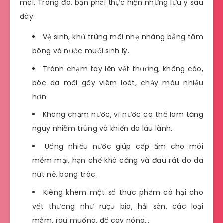
môi. Trong đó, bạn phải thực hiện những lưu ý sau
đây:
Vệ sinh, khử trùng môi nhẹ nhàng bằng tăm
bông và nước muối sinh lý.
Tránh chạm tay lên vết thương, không cào,
bóc da môi gây viêm loét, chảy máu nhiều
hơn.
Không chạm nước, vì nước có thể làm tăng
nguy nhiễm trùng và khiến da lâu lành.
Uống nhiều nước giúp cấp ẩm cho môi
mềm mại, hạn chế khô căng và đau rát do da
nứt nẻ, bong tróc.
Kiêng khem một số thực phẩm có hại cho
vết thương như rượu bia, hải sản, các loại
mắm, rau muống, đồ cay nóng…