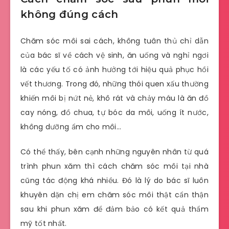
không đúng cách
Chăm sóc môi sai cách, không tuân thủ chỉ dẫn
của bác sĩ về cách vệ sinh, ăn uống và nghỉ ngơi
là các yếu tố có ảnh hưởng tới hiệu quả phục hồi
vết thương. Trong đó, những thói quen xấu thường
khiến môi bị nứt nẻ, khô rát và chảy máu là ăn đồ
cay nóng, đồ chua, tự bóc da môi, uống ít nước,
không dưỡng ẩm cho môi…
Có thể thấy, bên cạnh những nguyên nhân từ quá
trình phun xăm thì cách chăm sóc môi tại nhà
cũng tác động khá nhiều. Đó là lý do bác sĩ luôn
khuyên dặn chị em chăm sóc môi thật cẩn thận
sau khi phun xăm để đảm bảo có kết quả thẩm
mỹ tốt nhất.