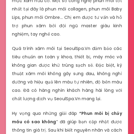
mực xăm hữu cơ. Một số công nghệ phun môi tốt
nhất tại đây là phun môi collagen, phun môi Baby
Lips, phun môi Ombre… Chị em được tư vấn và hỗ
trợ phun xăm bởi đội ngũ master giàu kinh
nghiệm, tay nghề cao.
Quá trình xăm môi tại SeoulSpa.Vn đảm bảo các
tiêu chuẩn an toàn y khoa, thiết bị, máy móc và
không gian được khử trùng sạch sẽ. Đặc biệt, kỹ
thuật xăm môi không gây sưng đau, không nghỉ
dưỡng và hiệu quả lên màu tự nhiên, độ bền màu
cao. Đã có hàng nghìn khách hàng hài lòng với
chất lượng dịch vụ SeoulSpa.Vn mang lại.
Hy vọng qua những giải đáp
“Phun môi bị chảy
máu có sao không
” đã giúp bạn cập nhật được
thông tin giá trị. Sau khi biết nguyên nhân và cách