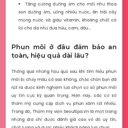
Tăng cường dưỡng ẩm cho môi như thoa
son dưỡng ẩm, uống nhiều nước, ăn trái cây
mọng nước và giàu vitamin, khoáng chất có
lợi cho da như dưa hấu, cam, dâu…
Phun môi ở đâu đảm bảo an
toàn, hiệu quả dài lâu?
Thông qua những hậu quả sau khi tìm hiểu phun
môi bị chảy máu có sao không, chắc chắn bạn đã
rút ra được kinh nghiệm lựa chọn cơ sở phun môi
uy tín cực kỳ quan trọng. Hiện nay, các cơ sở
thẩm mỹ cung cấp dịch vụ phun xăm rất nhiều.
Trong đó, Thẩm mỹ viện SeoulSpa.Vn là một trong
những địa chỉ được đánh giá cao về độ uy tín,
chất lượng và được nhiều khách hàng lựa chọn.