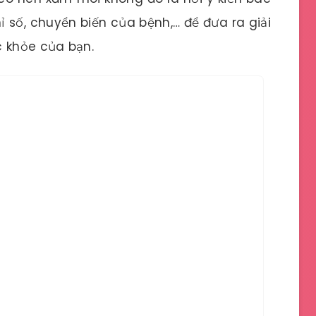
hỉ số, chuyển biến của bệnh,… để đưa ra giải
c khỏe của bạn.