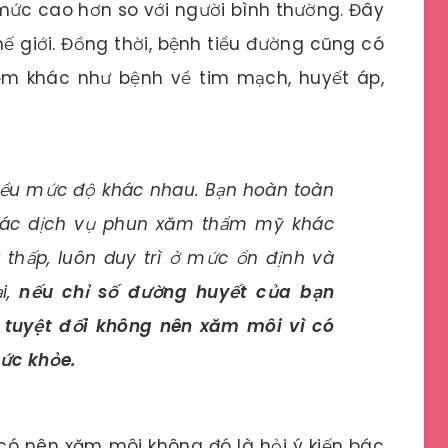
ức cao hơn so với người bình thường. Đây
hế giới. Đồng thời, bệnh tiểu đường cũng có
ểm khác như bệnh về tim mạch, huyết áp,
hiều mức độ khác nhau. Bạn hoàn toàn
các dịch vụ phun xăm thẩm mỹ khác
 thấp, luôn duy trì ở mức ổn định và
ại,
nếu chỉ số đường huyết của bạn
 tuyệt đối không nên xăm môi vì có
sức khỏe.
có nên xăm môi không đó là hỏi ý kiến bác