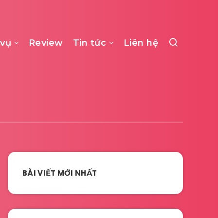
 vụ
Review
Tin tức
Liên hệ
BÀI VIẾT MỚI NHẤT