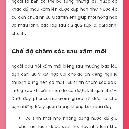
Ngoài ra bạn có thể bổ sung những loại nước ép
khác để màu xăm lên được đẹp hơn như: Nước ép
củ dền chứa nhiều vitamin em giúp môi hồng hào
và mau lành, các loại rau củ quả súp lơ, cải xanh,
chanh,…
Chế độ chăm sóc sau xăm môi
Ngoài câu hỏi xăm môi kiêng rau muống bao lâu
bạn cần lưu ý kết hợp với chế độ ăn kiêng hợp lý
thì bạn cũng nên có một liệu trình chăm sóc da kĩ
lưỡng sau khi xăm môi để có được kết quả như ý.
Dưới đây phunxamchuyennghiep sẽ đưa ra cho
bạn những lưu ý quan trọng không kém sau đây:
Vệ sinh môi nhẹ nhàng bằng nước để giữ
cho môi luôn được sạch sẽ. Hãy nhớ làm khô