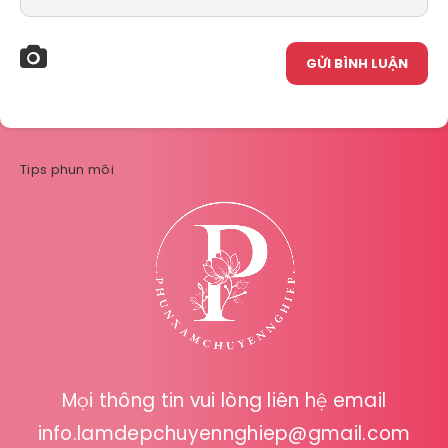
GỬI BÌNH LUẬN
Tips phun môi
Mọi thông tin vui lòng liên hệ email
info.lamdepchuyennghiep@gmail.com