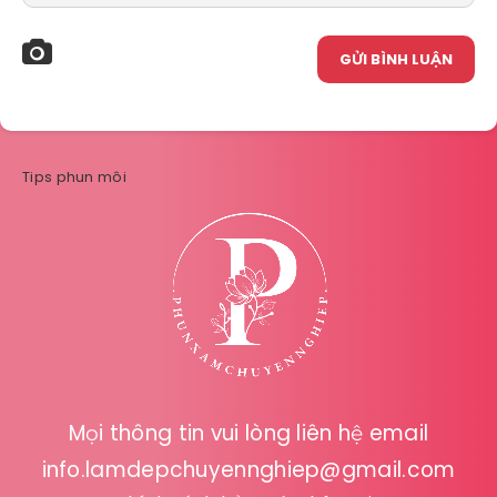
GỬI BÌNH LUẬN
Tips phun môi
Mọi thông tin vui lòng liên hệ email
info.lamdepchuyennghiep@gmail.com