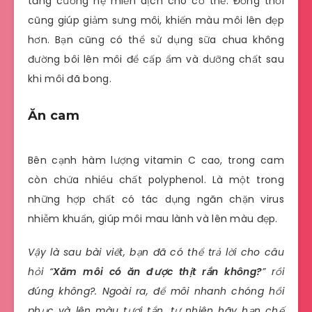
tăng cường hệ miễn dịch cho cơ thể. Đồng thời
cũng giúp giảm sưng môi, khiến màu môi lên đẹp
hơn. Bạn cũng có thể sử dụng sữa chua không
đường bôi lên môi để cấp ẩm và dưỡng chất sau
khi môi đã bong.
Ăn cam
Bên cạnh hàm lượng vitamin C cao, trong cam
còn chứa nhiều chất polyphenol. Là một trong
những hợp chất có tác dụng ngăn chặn virus
nhiễm khuẩn, giúp môi mau lành và lên màu đẹp.
Vậy là sau bài viết, bạn đã có thể trả lời cho câu
hỏi “
Xăm môi có ăn được thịt rắn không?
” rồi
đúng không?. Ngoài ra, để môi nhanh chóng hồi
phục và lên màu tươi tắn, tự nhiên hãy hạn chế