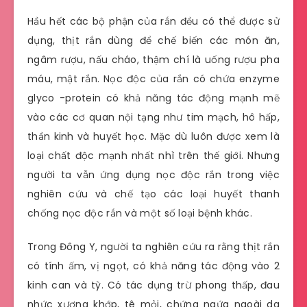
Hầu hết các bộ phận của rắn đều có thể được sử
dụng, thịt rắn dùng để chế biến các món ăn,
ngâm rượu, nấu cháo, thậm chí là uống rượu pha
máu, mật rắn. Nọc độc của rắn có chứa enzyme
glyco -protein có khả năng tác động mạnh mẽ
vào các cơ quan nội tạng như tim mạch, hô hấp,
thần kinh và huyết học. Mặc dù luôn được xem là
loại chất độc mạnh nhất nhì trên thế giới. Nhưng
người ta vẫn ứng dụng nọc độc rắn trong việc
nghiên cứu và chế tạo các loại huyết thanh
chống nọc độc rắn và một số loại bệnh khác.
Trong Đông Y, người ta nghiên cứu ra rằng thịt rắn
có tính ấm, vị ngọt, có khả năng tác động vào 2
kinh can và tỳ. Có tác dụng trừ phong thấp, đau
nhức xương khớp, tê mỏi, chứng ngứa ngoài da