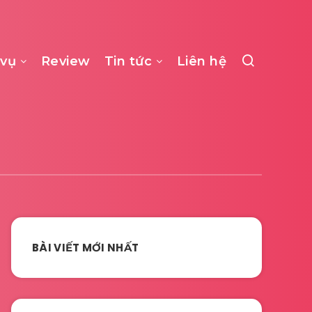
 vụ
Review
Tin tức
Liên hệ
BÀI VIẾT MỚI NHẤT