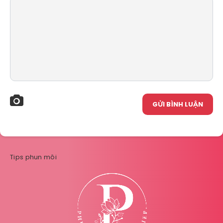
GỬI BÌNH LUẬN
Tips phun môi