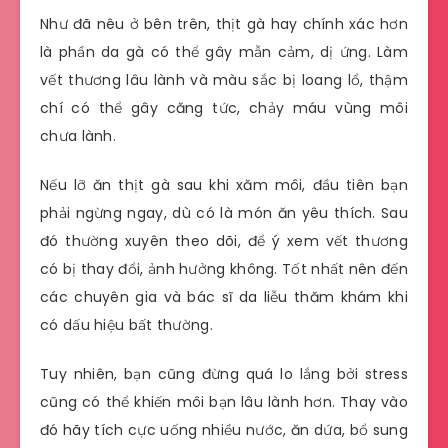
Như đã nêu ở bên trên, thịt gà hay chính xác hơn
là phần da gà có thể gây mẫn cảm, dị ứng. Làm
vết thương lâu lành và màu sắc bị loang lổ, thậm
chí có thể gây căng tức, chảy máu vùng môi
chưa lành.
Nếu lỡ ăn thịt gà sau khi xăm môi, đầu tiên bạn
phải ngừng ngay, dù có là món ăn yêu thích. Sau
đó thường xuyên theo dõi, để ý xem vết thương
có bị thay đổi, ảnh hưởng không. Tốt nhất nên đến
các chuyên gia và bác sĩ da liễu thăm khám khi
có dấu hiệu bất thường.
Tuy nhiên, bạn cũng đừng quá lo lắng bởi stress
cũng có thể khiến môi bạn lâu lành hơn. Thay vào
đó hãy tích cực uống nhiều nước, ăn dứa, bổ sung