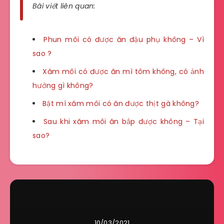
Bài viết liên quan:
Phun môi có được ăn đậu phụ không – Vì
sao ?
Xăm môi có được ăn mì tôm không, có ảnh
hưởng gì không?
Bật mí xăm môi có ăn được thịt gà không?
Sau khi xăm môi ăn bắp được không – Tại
sao?
10/03/2021