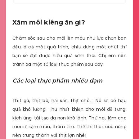
Xăm môi kiêng ăn gì?
Chăm sóc sau cho môi lên màu như lựa chọn ban
đầu là cả một quá trình, chịu đựng một chút thì
bạn sẽ đạt được hiệu quả sớm thôi. Chị em nên
tránh xa một số loại thực phẩm sau đây:
Các loại thực phẩm nhiều đạm
Thịt gà, thịt bò, hải sản, thịt chó,… Nó sẽ có hậu
quả khó lường. Thứ nhất khiến cho môi dễ sưng,
kích ứng, tái tạo da non khó lành. Thứ hai, làm cho
môi sẽ sậm màu, thâm tím. Thế thì thôi, các nàng
nên trung thành với thịt lợn nhé!