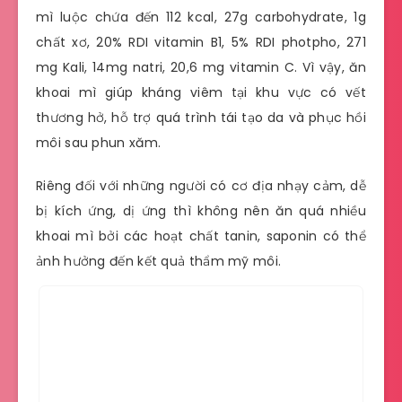
mì luộc chứa đến 112 kcal, 27g carbohydrate, 1g
chất xơ, 20% RDI vitamin B1, 5% RDI photpho, 271
mg Kali, 14mg natri, 20,6 mg vitamin C. Vì vậy, ăn
khoai mì giúp kháng viêm tại khu vực có vết
thương hở, hỗ trợ quá trình tái tạo da và phục hồi
môi sau phun xăm.
Riêng đối với những người có cơ địa nhạy cảm, dễ
bị kích ứng, dị ứng thì không nên ăn quá nhiều
khoai mì bởi các hoạt chất tanin, saponin có thể
ảnh hưởng đến kết quả thẩm mỹ môi.