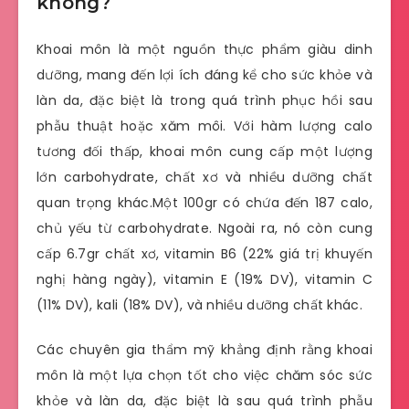
không?
Khoai môn là một nguồn thực phẩm giàu dinh
dưỡng, mang đến lợi ích đáng kể cho sức khỏe và
làn da, đặc biệt là trong quá trình phục hồi sau
phẫu thuật hoặc xăm môi. Với hàm lượng calo
tương đối thấp, khoai môn cung cấp một lượng
lớn carbohydrate, chất xơ và nhiều dưỡng chất
quan trọng khác.Một 100gr có chứa đến 187 calo,
chủ yếu từ carbohydrate. Ngoài ra, nó còn cung
cấp 6.7gr chất xơ, vitamin B6 (22% giá trị khuyến
nghị hàng ngày), vitamin E (19% DV), vitamin C
(11% DV), kali (18% DV), và nhiều dưỡng chất khác.
Các chuyên gia thẩm mỹ khẳng định rằng khoai
môn là một lựa chọn tốt cho việc chăm sóc sức
khỏe và làn da, đặc biệt là sau quá trình phẫu