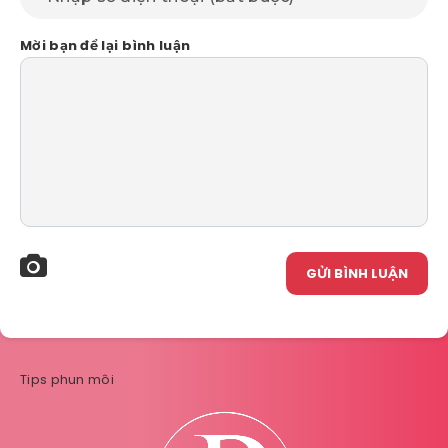
Mời bạn để lại bình luận
GỬI BÌNH LUẬN
Tips phun môi