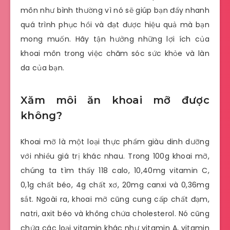
môn như bình thường vì nó sẽ giúp bạn đẩy nhanh
quá trình phục hồi và đạt được hiệu quả mà bạn
mong muốn. Hãy tận hưởng những lợi ích của
khoai môn trong việc chăm sóc sức khỏe và làn
da của bạn.
Xăm môi ăn khoai mỡ được
không?
Khoai mỡ là một loại thực phẩm giàu dinh dưỡng
với nhiều giá trị khác nhau. Trong 100g khoai mỡ,
chúng ta tìm thấy 118 calo, 10,40mg vitamin C,
0,1g chất béo, 4g chất xơ, 20mg canxi và 0,36mg
sắt. Ngoài ra, khoai mỡ cũng cung cấp chất đạm,
natri, axit béo và không chứa cholesterol. Nó cũng
chứa các loại vitamin khác như vitamin A, vitamin