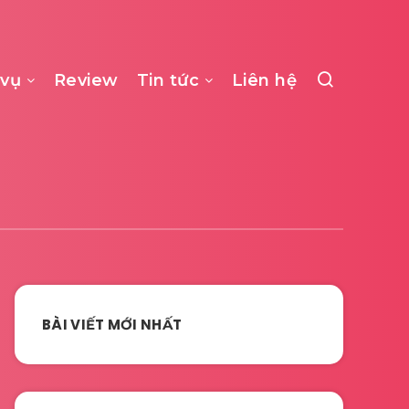
 vụ
Review
Tin tức
Liên hệ
BÀI VIẾT MỚI NHẤT