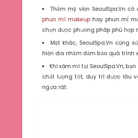
Thẩm mỹ viện SeoulSpa.Vn có 
phun mí makeup
hay phun mí mở t
chọn được phương pháp phù hợp n
Mặt khác, SeoulSpa.Vn cũng sử
hiện địa nhằm đảm bảo quá trình 
Khi xăm mí tại SeoulSpa.Vn, bạn
chất lượng tốt, duy trì được lâu 
ngứa rát.