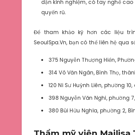
dặn kinh nghiệm, có tay nghề cao 
quyến rũ.
Để tham khảo kỹ hơn các liệu tr
SeoulSpa.Vn, bạn có thể liên hệ qua s
375 Nguyễn Thượng Hiền, Phường
314 Võ Văn Ngân, Bình Thọ, thàn
120 Ni Sư Huỳnh Liên, phường 10,
398 Nguyễn Văn Nghi, phường 7,
380 Bùi Hữu Nghĩa, phường 2, Bì
Thẩm mỹ viện Mailis