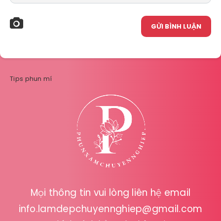
GỬI BÌNH LUẬN
Tips phun mí
Mọi thông tin vui lòng liên hệ email
info.lamdepchuyennghiep@gmail.com