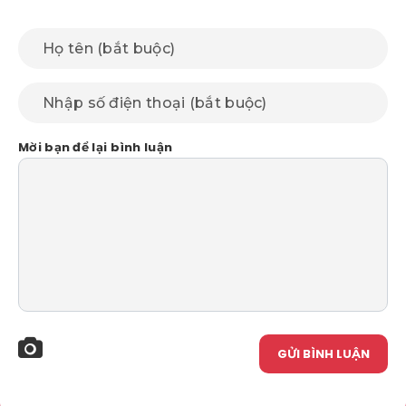
Mời bạn để lại bình luận
GỬI BÌNH LUẬN