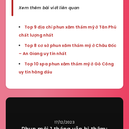
Xem thêm bài viết liên quan
Top 9 địa chỉ phun xăm thẩm mỹ ở Tân Phú
chất lượng nhất
Top 8 cơ sở phun xăm thẩm mỹ ở Châu Đốc
– An Giang uy tín nhất
Top 10 spa phun xăm thẩm mỹ ở Gò Công
uy tín hàng đầu
17/12/2023