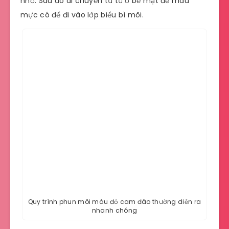
nhỏ. Sau đó di chuyển từ từ ở bề mặt để màu
mực có để đi vào lớp biểu bì môi.
Quy trình phun môi màu đỏ cam đào thường diễn ra
nhanh chóng