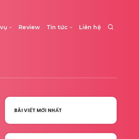
 vụ
Review
Tin tức
Liên hệ
BÀI VIẾT MỚI NHẤT