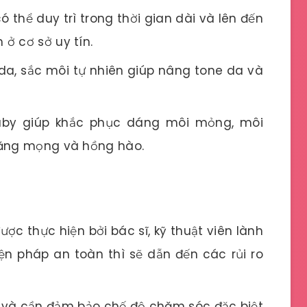
 thể duy trì trong thời gian dài và lên đến
ở cơ sở uy tín.
a, sắc môi tự nhiên giúp nâng tone da và
by giúp khắc phục dáng môi mỏng, môi
căng mọng và hồng hào.
ợc thực hiện bởi bác sĩ, kỹ thuật viên lành
n pháp an toàn thì sẽ dẫn đến các rủi ro
o và cần đảm bảo chế độ chăm sóc đặc biệt