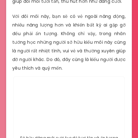
giúp đôi môi tươi tắn, thu hút hơn như đang cười.
Với đôi môi này, bạn sẽ có vẻ ngoài năng động,
nhiều năng lượng hơn và khiến bất kỳ ai gặp gỡ
đều phải ấn tượng. Không chỉ vậy, trong nhân
tướng học những người sở hữu kiểu môi này cũng
là người rất nhiệt tình, vui vẻ và thường xuyên giúp
đỡ người khác. Do đó, đây cũng là kiểu người được
yêu thích và quý mến.
Sở hữu dáng môi cười tạo độ tươi tắn và ấn tượng