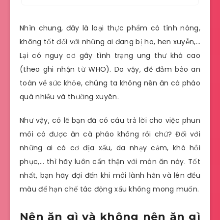
Nhìn chung, đây là loại thực phẩm có tính nóng,
không tốt đối với những ai đang bị ho, hen xuyễn,…
Lại có nguy cơ gây tình trạng ung thư khá cao
(theo ghi nhận từ WHO). Do vậy, để đảm bảo an
toàn về sức khỏe, chúng ta không nên ăn cà pháo
quá nhiều và thường xuyên.
Như vậy, có lẽ bạn đã có câu trả lời cho việc phun
môi có được ăn cà pháo không rồi chứ? Đối với
những ai có cơ địa xấu, da nhạy cảm, khó hồi
phục,… thì hãy luôn cẩn thận với món ăn này. Tốt
nhất, bạn hãy đợi đến khi môi lành hẳn và lên đều
màu để hạn chế tác động xấu không mong muốn.
Nên ăn gì và không nên ăn gì