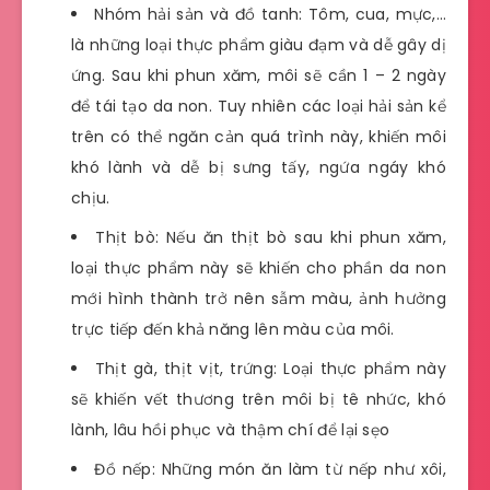
Nhóm hải sản và đồ tanh: Tôm, cua, mực,…
là những loại thực phẩm giàu đạm và dễ gây dị
ứng. Sau khi phun xăm, môi sẽ cần 1 – 2 ngày
để tái tạo da non. Tuy nhiên các loại hải sản kể
trên có thể ngăn cản quá trình này, khiến môi
khó lành và dễ bị sưng tấy, ngứa ngáy khó
chịu.
Thịt bò: Nếu ăn thịt bò sau khi phun xăm,
loại thực phẩm này sẽ khiến cho phần da non
mới hình thành trở nên sẫm màu, ảnh hưởng
trực tiếp đến khả năng lên màu của môi.
Thịt gà, thịt vịt, trứng: Loại thực phẩm này
sẽ khiến vết thương trên môi bị tê nhức, khó
lành, lâu hồi phục và thậm chí để lại sẹo
Đồ nếp: Những món ăn làm từ nếp như xôi,