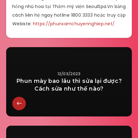
hồng nhũ hoa tại Thẩm mỹ viện SeoulSpa.Vn bằng
cách liên hệ ngay hotline 1800 3333 hoặc truy cập
Webiste:
https://phunxamchuyennghiep.net/
12/03/2023
Phun mày bao lâu thì sửa lại được?
Cách sửa như thế nào?