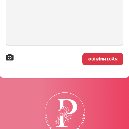
GỬI BÌNH LUẬN