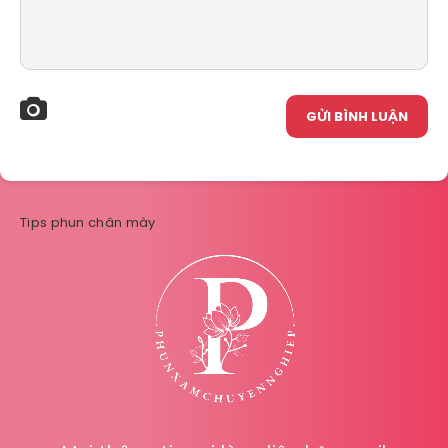
GỬI BÌNH LUẬN
Tips phun chân mày