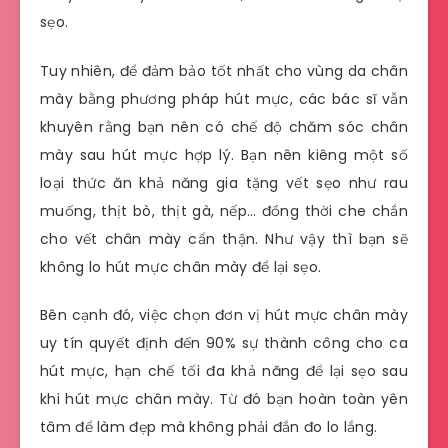
sẹo.
Tuy nhiên, để đảm bảo tốt nhất cho vùng da chân
mày bằng phương pháp hút mực, các bác sĩ vẫn
khuyên rằng bạn nên có chế độ chăm sóc chân
mày sau hút mực hợp lý. Bạn nên kiêng một số
loại thức ăn khả năng gia tặng vết sẹo như rau
muống, thịt bò, thịt gà, nếp… đồng thời che chắn
cho vết chân mày cẩn thận. Như vậy thì bạn sẽ
không lo hút mực chân mày để lại sẹo.
Bên cạnh đó, việc chọn đơn vị hút mực chân mày
uy tín quyết định đến 90% sự thành công cho ca
hút mực, hạn chế tối đa khả năng để lại sẹo sau
khi hút mực chân mày. Từ đó bạn hoàn toàn yên
tâm để làm đẹp mà không phải đắn đo lo lắng.