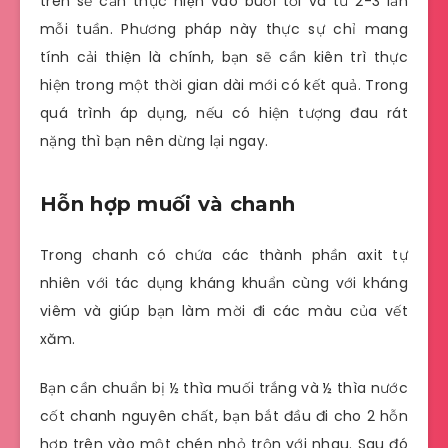
trên sẽ cần thực hiện vào buổi tối và từ 2-3 lần
mỗi tuần. Phương pháp này thực sự chỉ mang
tính cải thiện là chính, bạn sẽ cần kiên trì thực
hiện trong một thời gian dài mới có kết quả. Trong
quá trình áp dụng, nếu có hiện tượng đau rát
nặng thì bạn nên dừng lại ngay.
Hỗn hợp muối và chanh
Trong chanh có chứa các thành phần axit tự
nhiên với tác dụng kháng khuẩn cùng với kháng
viêm và giúp bạn làm mời đi các màu của vết
xăm.
Bạn cần chuẩn bị ½ thìa muối trắng và ½ thìa nước
cốt chanh nguyên chất, bạn bắt đầu đi cho 2 hỗn
hợp trên vào một chén nhỏ trộn với nhau. Sau đó