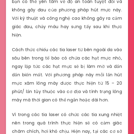
bạn có thể yên tâm về độ an toàn tuyệt đối và
không gây đau của phương pháp hút mực này.
Với kỹ thuật và công nghệ cao không gây ra cảm
giác đau, chảy máu hay sưng tấy sau khi thực
hiện.
Cách thức chiếu các tia laser từ bên ngoài da vào
sâu bên trong tế bào có chứa các hạt mực nhỏ,
ngay lập tức các hạt mực sẽ bị làm mờ và dần
dần biến mất. Với phương pháp này mỗi lần hút
mực xăm lông mày được thực hiện từ 15 – 20
phút/ lần tùy thuộc vào cơ địa và tình trạng lông
mày mà thời gian có thể ngắn hoặc dài hơn.
Vì trong các tia laser có chức các tia xung nhiệt
nên trong quá trình thực hiện sẽ có cảm giác
châm chích, hơi khó chịu. Hiện nay, tại các cơ sở