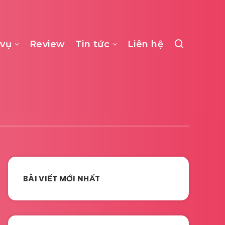
 vụ
Review
Tin tức
Liên hệ
BÀI VIẾT MỚI NHẤT