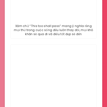
Xăm chữ “This too shall pass” mang ý nghĩa rằng
mọi thứ trong cuộc sống đều luôn thay đổi, mọi khó
khăn sẽ qua đi và điều tốt đẹp sẽ đến