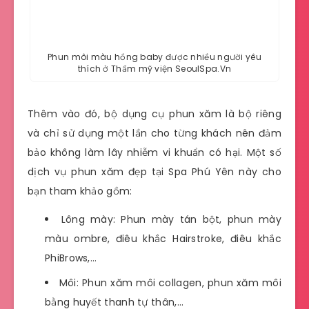
Phun môi màu hồng baby được nhiều người yêu
thích ở Thẩm mỹ viện SeoulSpa.Vn
Thêm vào đó, bộ dụng cụ phun xăm là bộ riêng
và chỉ sử dụng một lần cho từng khách nên đảm
bảo không làm lây nhiễm vi khuẩn có hại. Một số
dịch vụ phun xăm đẹp tại Spa Phú Yên này cho
bạn tham khảo gồm:
Lông mày: Phun mày tán bột, phun mày
màu ombre, điêu khắc Hairstroke, điêu khắc
PhiBrows,…
Môi: Phun xăm môi collagen, phun xăm môi
bằng huyết thanh tự thân,…