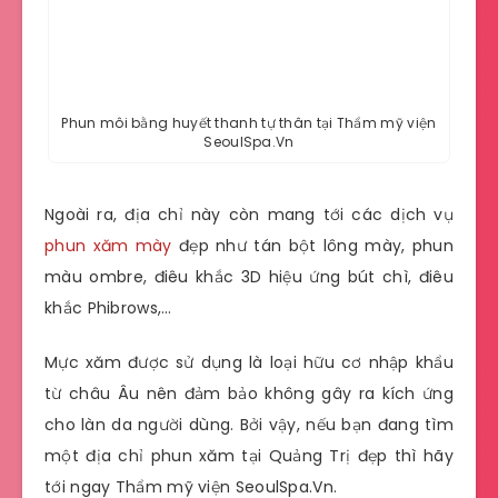
Phun môi bằng huyết thanh tự thân tại Thẩm mỹ viện
SeoulSpa.Vn
Ngoài ra, địa chỉ này còn mang tới các dịch vụ
phun xăm mày
đẹp như tán bột lông mày, phun
màu ombre, điêu khắc 3D hiệu ứng bút chì, điêu
khắc Phibrows,…
Mực xăm được sử dụng là loại hữu cơ nhập khẩu
từ châu Âu nên đảm bảo không gây ra kích ứng
cho làn da người dùng. Bởi vậy, nếu bạn đang tìm
một địa chỉ phun xăm tại Quảng Trị đẹp thì hãy
tới ngay Thẩm mỹ viện SeoulSpa.Vn.