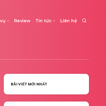
 vụ
Review
Tin tức
Liên hệ
BÀI VIẾT MỚI NHẤT