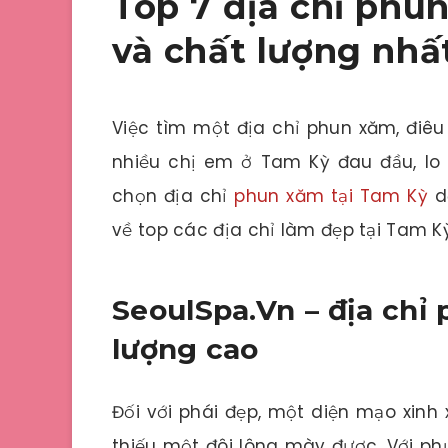
Top 7 địa chỉ phu
và chất lượng nhấ
Việc tìm một địa chỉ phun xăm, điê
nhiều chị em ở Tam Kỳ đau đầu, lo l
chọn địa chỉ
phun xăm tại Tam Kỳ
dễ
về top các địa chỉ làm đẹp tại Tam K
SeoulSpa.Vn – địa chỉ
lượng cao
Đối với phái đẹp, một diện mạo xinh
thiếu một đôi lông mày được. Với p