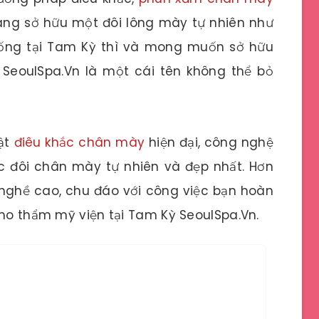
àng sở hữu một đôi lông mày tự nhiên như
ống tại Tam Kỳ thì và mong muốn sở hữu
SeoulSpa.Vn là một cái tên không thể bỏ
uật
điêu khắc chân mày
hiện đại, công nghệ
c đôi chân mày tự nhiên và đẹp nhất. Hơn
 nghề cao, chu đáo với công việc bạn hoàn
cho thẩm mỹ viện tại Tam Kỳ SeoulSpa.Vn.