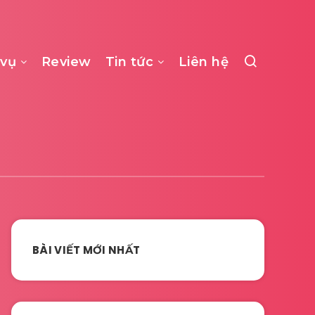
 vụ
Review
Tin tức
Liên hệ
BÀI VIẾT MỚI NHẤT