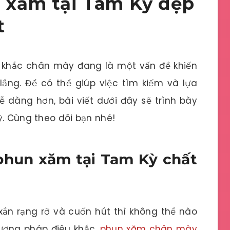
n xăm tại Tam Kỳ đẹp
t
u khắc chân mày đang là một vấn đề khiến
ắng. Để có thể giúp việc tìm kiếm và lựa
 dàng hơn, bài viết dưới đây sẽ trình bày
ỳ. Cùng theo dõi bạn nhé!
 phun xăm tại Tam Kỳ chất
 xắn rạng rỡ và cuốn hút thì không thể nào
hương pháp điêu khắc,
phun xăm chân mày