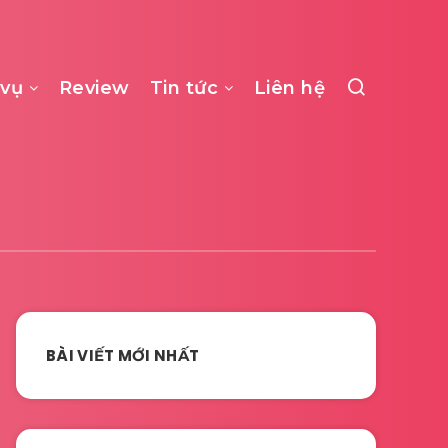
 vụ
Review
Tin tức
Liên hệ
BÀI VIẾT MỚI NHẤT