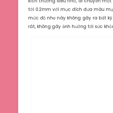
kích thướng siêu nhỏ, di chuyển một
tới 0.2mm với mục đích đưa màu mực
mức độ nhẹ này không gây ra bất kỳ
rát, không gây ảnh hưởng tới sức khỏ