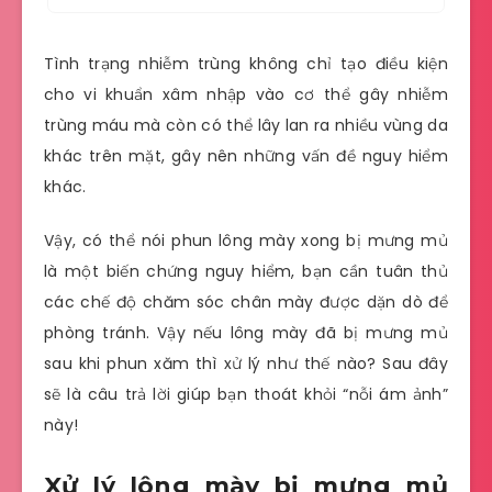
Tình trạng nhiễm trùng không chỉ tạo điều kiện
cho vi khuẩn xâm nhập vào cơ thể gây nhiễm
trùng máu mà còn có thể lây lan ra nhiều vùng da
khác trên mặt, gây nên những vấn đề nguy hiểm
khác.
Vậy, có thể nói phun lông mày xong bị mưng mủ
là một biến chứng nguy hiểm, bạn cần tuân thủ
các chế độ chăm sóc chân mày được dặn dò để
phòng tránh. Vậy nếu lông mày đã bị mưng mủ
sau khi phun xăm thì xử lý như thế nào? Sau đây
sẽ là câu trả lời giúp bạn thoát khỏi “nỗi ám ảnh”
này!
Xử lý lông mày bị mưng mủ