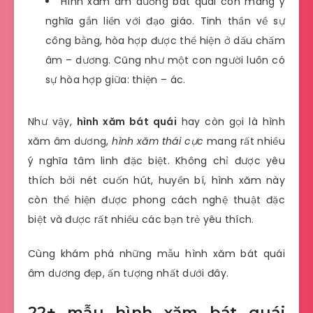
Hình xăm âm dương bát quái còn mang ý
nghĩa gắn liền với đạo giáo. Tinh thần về sự
công bằng, hòa hợp được thể hiện ở dấu chấm
âm – dương. Cũng như một con người luôn có
sự hòa hợp giữa: thiện – ác.
Như vậy,
hình xăm bát quái
hay còn gọi là hình
xăm âm dương,
hình xăm thái cực
mang rất nhiều
ý nghĩa tâm linh đặc biệt. Không chỉ được yêu
thích bởi nét cuốn hút, huyền bí, hình xăm này
còn thể hiện được phong cách nghệ thuật đặc
biệt và được rất nhiều các bạn trẻ yêu thích.
Cùng khám phá những mẫu hình xăm bát quái
âm dương đẹp, ấn tượng nhất dưới đây.
22+ mẫu hình xăm bát quái