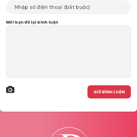
Mời bạn để lại bình luận
GỬI BÌNH LUẬN