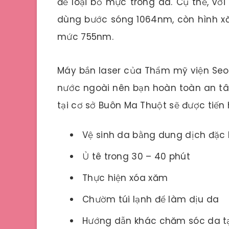
để loại bỏ mực trong da. Cụ thể, v
dùng bước sóng 1064nm, còn hình x
mức 755nm.
Máy bắn laser của Thẩm mỹ viện Seou
nước ngoài nên bạn hoàn toàn an tâm
tại cơ sở Buôn Ma Thuột sẽ được tiến
Vệ sinh da bằng dung dịch đặc 
Ủ tê trong 30 – 40 phút
Thực hiện xóa xăm
Chườm túi lạnh để làm dịu da
Hướng dẫn khác chăm sóc da t