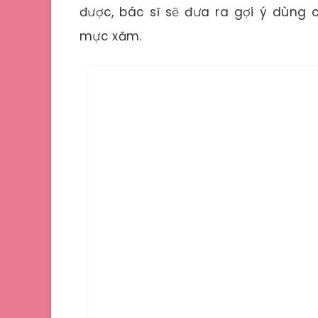
được, bác sĩ sẽ đưa ra gợi ý dùng c
mực xăm.