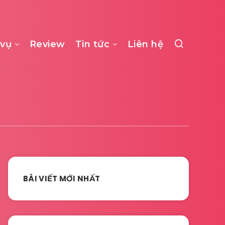
 vụ
Review
Tin tức
Liên hệ
BÀI VIẾT MỚI NHẤT