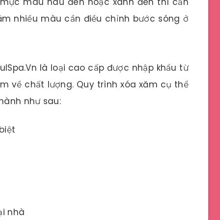
ới mực màu nâu đen hoặc xanh đen thì cần
ăm nhiều màu cần điều chỉnh bước sóng ở
lSpa.Vn là loại cao cấp được nhập khẩu từ
 về chất lượng. Quy trình xóa xăm cụ thể
 hành như sau:
biệt
ại nhà