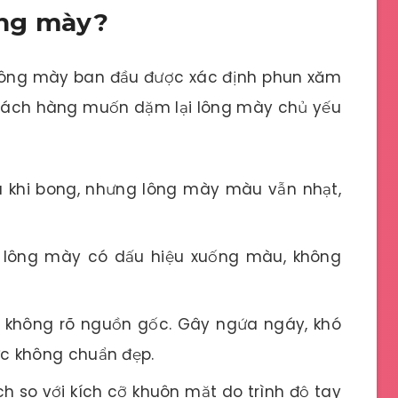
ông mày?
lông mày ban đầu được xác định phun xăm
hách hàng muốn dặm lại lông mày chủ yếu
u khi bong, nhưng lông mày màu vẫn nhạt,
 lông mày có dấu hiệu xuống màu, không
 không rõ nguồn gốc. Gây ngứa ngáy, khó
c không chuẩn đẹp.
h so với kích cỡ khuôn mặt do trình độ tay