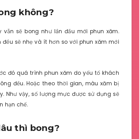
bong không?
y vẫn sẽ bong như lần đầu mới phun xăm.
 đều sẽ nhẹ và ít hơn so với phun xăm mới
rước đó quá trình phun xăm do yếu tố khách
ng đều. Hoặc theo thời gian, màu xăm bị
y. Như vậy, số lượng mực được sử dụng sẽ
n hạn chế.
lâu thì bong?