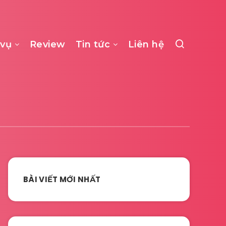
 vụ
Review
Tin tức
Liên hệ
BÀI VIẾT MỚI NHẤT