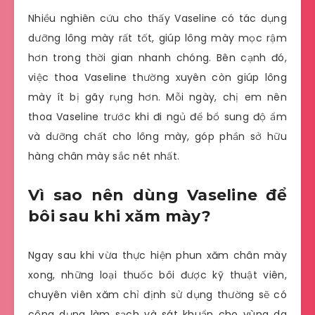
Nhiều nghiên cứu cho thấy Vaseline có tác dụng
dưỡng lông mày rất tốt, giúp lông mày mọc rậm
hơn trong thời gian nhanh chóng. Bên cạnh đó,
việc thoa Vaseline thường xuyên còn giúp lông
mày ít bị gãy rụng hơn. Mỗi ngày, chị em nên
thoa Vaseline trước khi đi ngủ để bổ sung độ ẩm
và dưỡng chất cho lông mày, góp phần sở hữu
hàng chân mày sắc nét nhất.
Vì sao nên dùng Vaseline để
bôi sau khi xăm mày?
Ngay sau khi vừa thực hiện phun xăm chân mày
xong, những loại thuốc bôi được kỹ thuật viên,
chuyên viên xăm chỉ định sử dụng thường sẽ có
công dụng làm sạch và sát khuẩn cho vùng da