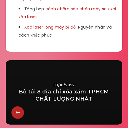
Tổng hợp
cách chăm sóc chân mày sau khi
xóa laser
Xoá laser lông mày bị đỏ
: Nguyên nhân và
cách khắc phục
03/10/2022
Bỏ túi 8 địa chỉ xóa xăm TPHCM
CHẤT LƯỢNG NHẤT