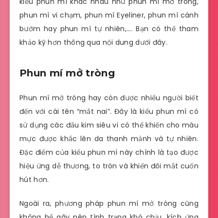
kiểu phun mí khác nhau như phun mí mở tròng,
phun mí vi chạm, phun mí Eyeliner, phun mí cánh
bướm hay phun mí tự nhiên,…. Bạn có thể tham
khảo kỹ hơn thông qua nội dung dưới đây.
Phun mí mở tròng
Phun mí mở tròng hay còn được nhiều người biết
đến với cái tên “mắt nai”. Đây là kiểu phun mí có
sử dụng các đầu kim siêu vi có thể khiến cho màu
mực được khắc lên da thanh mảnh và tự nhiên.
Đặc điểm của kiểu phun mí này chính là tạo được
hiệu ứng dễ thương, to tròn và khiến đôi mắt cuốn
hút hơn.
Ngoài ra, phương pháp phun mí mở tròng cũng
không hề gây nên tình trạng khó chịu, kích ứng