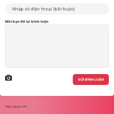
Mời bạn để lại bình luận
GỬI BÌNH LUẬN
Tips phun mí