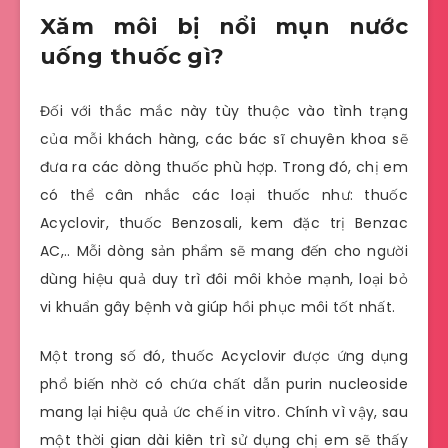
Xăm môi bị nổi mụn nước
uống thuốc gì?
Đối với thắc mắc này tùy thuộc vào tình trạng
của mỗi khách hàng, các bác sĩ chuyên khoa sẽ
đưa ra các dòng thuốc phù hợp. Trong đó, chị em
có thể cân nhắc các loại thuốc như: thuốc
Acyclovir, thuốc Benzosali, kem đặc trị Benzac
AC,.. Mỗi dòng sản phẩm sẽ mang đến cho người
dùng hiệu quả duy trì đôi môi khỏe mạnh, loại bỏ
vi khuẩn gây bệnh và giúp hồi phục môi tốt nhất.
Một trong số đó, thuốc Acyclovir được ứng dụng
phổ biến nhờ có chứa chất dẫn purin nucleoside
mang lại hiệu quả ức chế in vitro. Chính vì vậy, sau
một thời gian dài kiên trì sử dụng chị em sẽ thấy