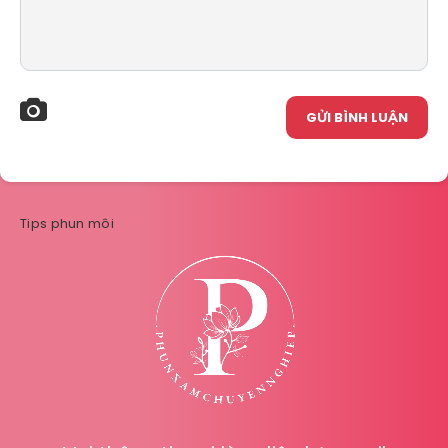
GỬI BÌNH LUẬN
Tips phun môi