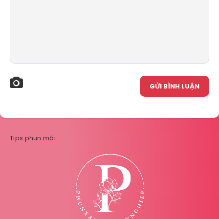
GỬI BÌNH LUẬN
Tips phun môi