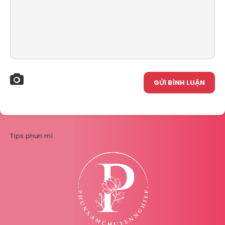
GỬI BÌNH LUẬN
Tips phun mí