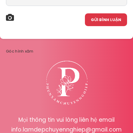
GỬI BÌNH LUẬN
Góc hình xăm
Mọi thông tin vui lòng liên hệ email
info.lamdepchuyennghiep@gmail.com