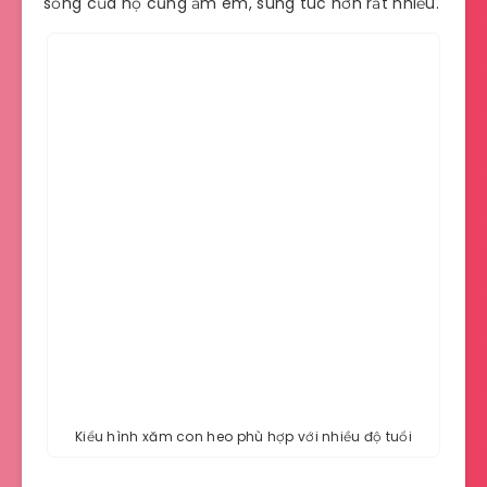
sống của họ cũng ấm êm, sung túc hơn rất nhiều.
Kiểu hình xăm con heo phù hợp với nhiều độ tuổi